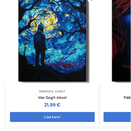
INIMESED
,
KUNST
Van Gogh öösel
Päi
21,99
€
Lisa korvi