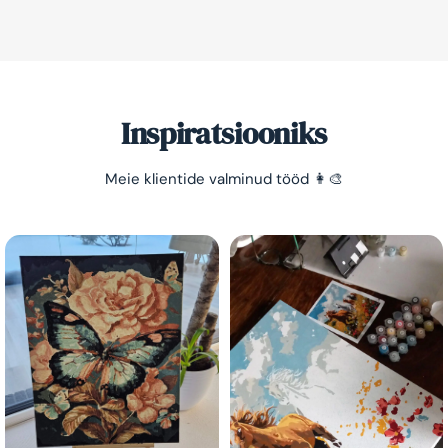
Säästa -10%!
Lihtne viis lõõgastuda ja mõtted puhata lasta 😌
Inspiratsiooniks
Meie klientide valminud tööd 👩‍🎨
Olen tutvunud Maalihobi.ee privaatsuspoliitikaga ja
nõustun sellega
Maalihobi.ee
Privaatsuspoliitika
TELLI