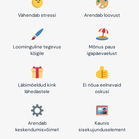
Vähendab stressi
Arendab loovust
Loominguline tegevus
Mõnus paus
kõigile
igapäevaelust
Läbimõeldud kink
Ei nõua eelnevaid
lähedastele
oskusi
Arendab
Kaunis
keskendumisvõimet
sisekujunduselement