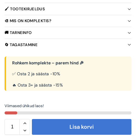
🖌️ TOOTEKIRJELDUS
🎨 MIS ON KOMPLEKTIS?
🚚 TARNEINFO
🔄 TAGASTAMINE
Rohkem komplekte – parem hind 🎉
✅ Osta 2 ja säästa -10%
🔥 Osta 3+ ja säästa -15%
Viimased ühikud laos!
Lisa korvi