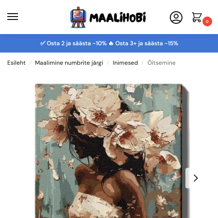
0
✅ Osta 2 ja säästa -10% 🔥 Osta 3+ ja säästa -15%
Esileht
Maalimine numbrite järgi
Inimesed
Õitsemine
/
/
/