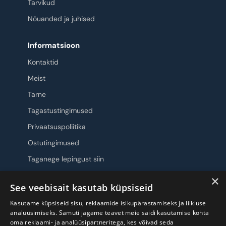
Tarvikud
Nõuanded ja juhised
Informatsioon
Kontaktid
Meist
Tarne
Tagastustingimused
Privaatsuspoliitika
Ostutingimused
Taganege lepingust siin
×
Jälgi meid
See veebisait kasutab küpsiseid
Kasutame küpsiseid sisu, reklaamide isikupärastamiseks ja liikluse
analüüsimiseks. Samuti jagame teavet meie saidi kasutamise kohta
oma reklaami- ja analüüsipartneritega, kes võivad seda