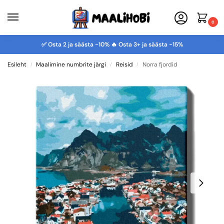
0
✅ Osta 2 ja säästa -10% 🔥 Osta 3+ ja säästa -15%
Esileht
Maalimine numbrite järgi
Reisid
Norra fjordid
/
/
/