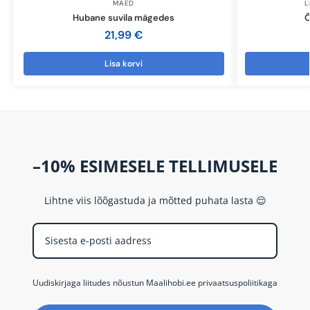
MÄED
L
Hubane suvila mägedes
Õ
21,99
€
Lisa korvi
–10% ESIMESELE TELLIMUSELE
Lihtne viis lõõgastuda ja mõtted puhata lasta 😌
Uudiskirjaga liitudes nõustun Maalihobi.ee privaatsuspoliitikaga