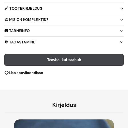
🖌️ TOOTEKIRJELDUS
🎨 MIS ON KOMPLEKTIS?
🚚 TARNEINFO
🔄 TAGASTAMINE
Teavita, kui saabub
Lisa sooviloendisse
Kirjeldus