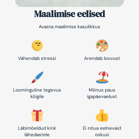
Maalimise eelised
Avasta maalimise kasulikkus
Vähendab stressi
Arendab loovust
Loominguline tegevus
Mõnus paus
kõigile
igapäevaelust
Läbimõeldud kink
Ei nõua eelnevaid
lähedastele
oskusi