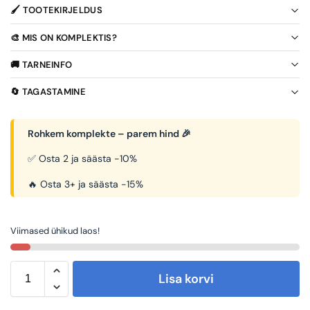
🖌️ TOOTEKIRJELDUS
🎨 MIS ON KOMPLEKTIS?
🚚 TARNEINFO
🔄 TAGASTAMINE
Rohkem komplekte – parem hind 🎉
✅ Osta 2 ja säästa -10%
🔥 Osta 3+ ja säästa -15%
Viimased ühikud laos!
Lisa korvi