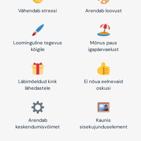
Vähendab stressi
Arendab loovust
Loominguline tegevus
Mõnus paus
kõigile
igapäevaelust
Läbimõeldud kink
Ei nõua eelnevaid
lähedastele
oskusi
Arendab
Kaunis
keskendumisvõimet
sisekujunduselement
Säästa -10%!