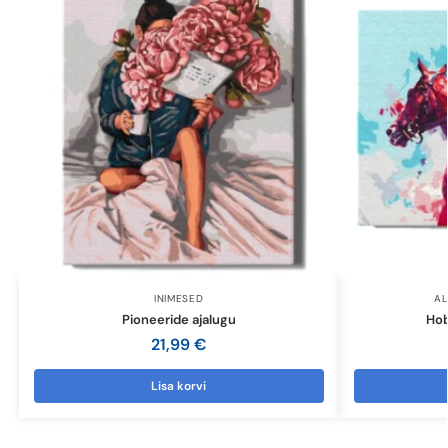
INIMESED
AL
Pioneeride ajalugu
Hob
21,99
€
Lisa korvi