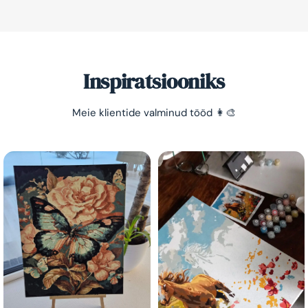
Lihtne viis lõõgastuda ja mõtted puhata lasta 😌
Inspiratsiooniks
Meie klientide valminud tööd 👩‍🎨
Olen tutvunud Maalihobi.ee privaatsuspoliitikaga ja
nõustun sellega
Maalihobi.ee
Privaatsuspoliitika
TELLI