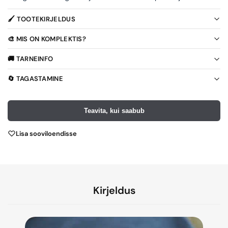
🖌️ TOOTEKIRJELDUS
🎨 MIS ON KOMPLEKTIS?
🚚 TARNEINFO
🔄 TAGASTAMINE
Teavita, kui saabub
Lisa sooviloendisse
Kirjeldus