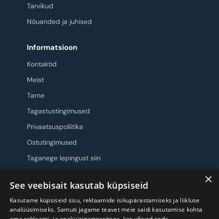
Tarvikud
Nõuanded ja juhised
Informatsioon
Kontaktid
Meist
Tarne
Tagastustingimused
Privaatsuspoliitika
Ostutingimused
Taganege lepingust siin
×
Jälgi meid
See veebisait kasutab küpsiseid
Kasutame küpsiseid sisu, reklaamide isikupärastamiseks ja liikluse
analüüsimiseks. Samuti jagame teavet meie saidi kasutamise kohta
oma reklaami- ja analüüsipartneritega, kes võivad seda