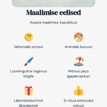
Maalimise eelised
Avasta maalimise kasulikkus
Vähendab stressi
Arendab loovust
Loominguline tegevus
Mõnus paus
kõigile
igapäevaelust
Läbimõeldud kink
Ei nõua eelnevaid
lähedastele
oskusi