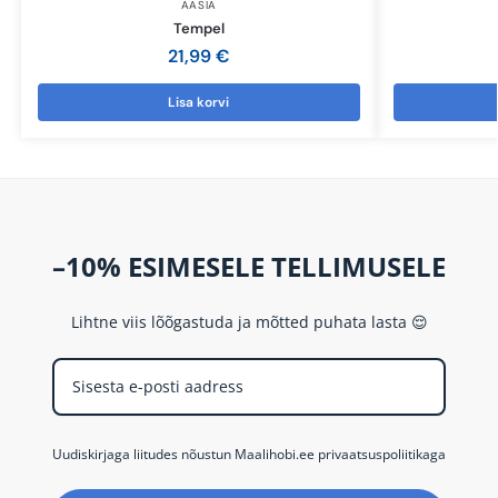
AASIA
Tempel
21,99
€
Lisa korvi
–10% ESIMESELE TELLIMUSELE
Lihtne viis lõõgastuda ja mõtted puhata lasta 😌
Uudiskirjaga liitudes nõustun Maalihobi.ee privaatsuspoliitikaga