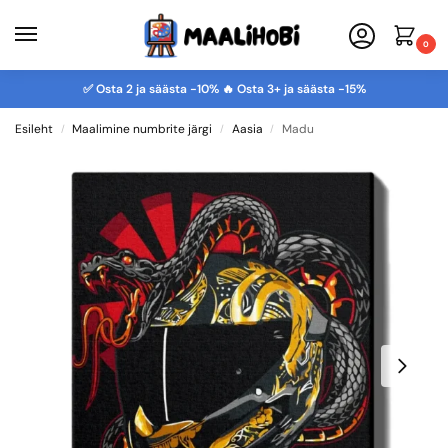
0
✅ Osta 2 ja säästa -10% 🔥 Osta 3+ ja säästa -15%
Esileht
Maalimine numbrite järgi
Aasia
Madu
/
/
/