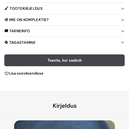
🖌️ TOOTEKIRJELDUS
🎨 MIS ON KOMPLEKTIS?
🚚 TARNEINFO
🔄 TAGASTAMINE
Teavita, kui saabub
Lisa sooviloendisse
Kirjeldus