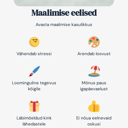
Maalimise eelised
Avasta maalimise kasulikkus
Vähendab stressi
Arendab loovust
Loominguline tegevus
Mõnus paus
kõigile
igapäevaelust
Läbimõeldud kink
Ei nõua eelnevaid
lähedastele
oskusi