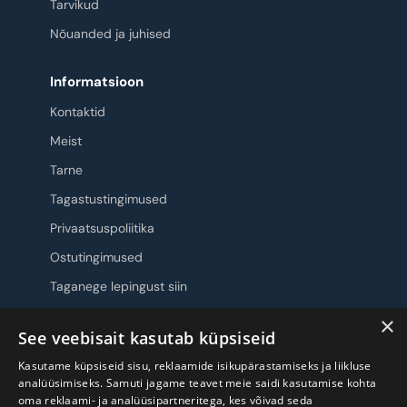
Tarvikud
Nõuanded ja juhised
Informatsioon
Kontaktid
Meist
Tarne
Tagastustingimused
Privaatsuspoliitika
Ostutingimused
Taganege lepingust siin
×
Jälgi meid
See veebisait kasutab küpsiseid
Kasutame küpsiseid sisu, reklaamide isikupärastamiseks ja liikluse
analüüsimiseks. Samuti jagame teavet meie saidi kasutamise kohta
oma reklaami- ja analüüsipartneritega, kes võivad seda