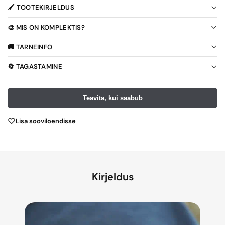
🖌️ TOOTEKIRJELDUS
🎨 MIS ON KOMPLEKTIS?
🚚 TARNEINFO
🔄 TAGASTAMINE
Teavita, kui saabub
Lisa sooviloendisse
Kirjeldus