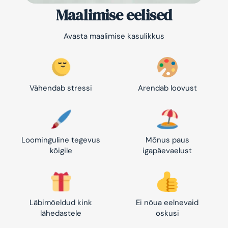
Maalimise eelised
Avasta maalimise kasulikkus
Vähendab stressi
Arendab loovust
Loominguline tegevus
Mõnus paus
kõigile
igapäevaelust
Läbimõeldud kink
Ei nõua eelnevaid
lähedastele
oskusi