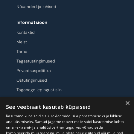
Nõuanded ja juhised
Informatsioon
Kontaktid
Meist
Tarne
Tagastustingimused
Privaatsuspoliitika
Ostutingimused
Taganege lepingust siin
×
Jälgi meid
See veebisait kasutab küpsiseid
Kasutame küpsiseid sisu, reklaamide isikupärastamiseks ja liikluse
analüüsimiseks. Samuti jagame teavet meie saidi kasutamise kohta
oma reklaami- ja analüüsipartneritega, kes võivad seda
kombineerida muu teabega, mille olete neile esitanud või mille nad