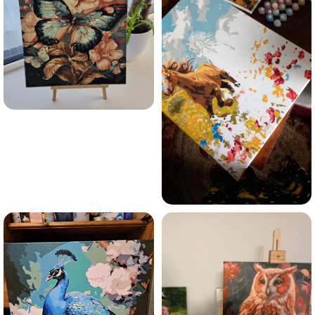
Olen tutvunud Maalihobi.ee privaatsuspoliitikaga ja
nõustun sellega
Maalihobi.ee
Privaatsuspoliitika
TELLI