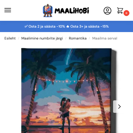
0
✅ Osta 2 ja säästa -10% 🔥 Osta 3+ ja säästa -15%
Esileht
Maalimine numbrite järgi
Romantika
Maailma serval
/
/
/