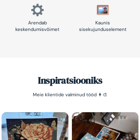
Arendab
Kaunis
keskendumisvõimet
sisekujunduselement
Inspiratsiooniks
Säästa -10%!
Meie klientide valminud tööd 👩‍🎨
Lihtne viis lõõgastuda ja mõtted puhata lasta 😌