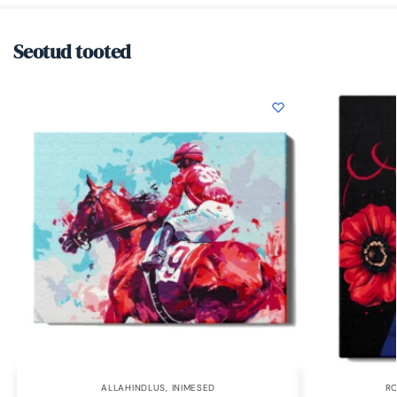
Seotud tooted
ALLAHINDLUS
,
INIMESED
R