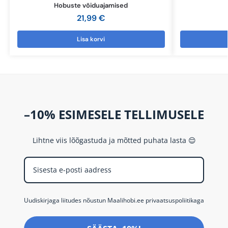
Hobuste võiduajamised
21,99
€
Lisa korvi
–10% ESIMESELE TELLIMUSELE
Lihtne viis lõõgastuda ja mõtted puhata lasta 😌
Uudiskirjaga liitudes nõustun Maalihobi.ee privaatsuspoliitikaga