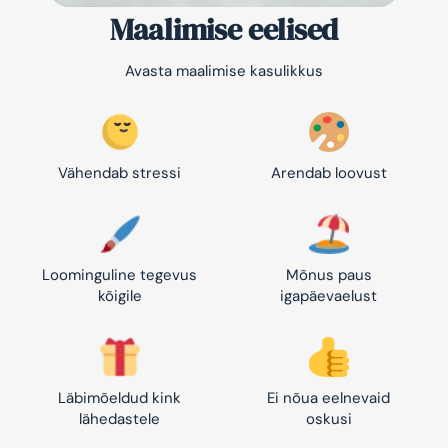
Maalimise eelised
Avasta maalimise kasulikkus
Vähendab stressi
Arendab loovust
Loominguline tegevus
Mõnus paus
kõigile
igapäevaelust
Läbimõeldud kink
Ei nõua eelnevaid
lähedastele
oskusi