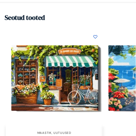
Seotud tooted
MAASTIK
,
UUTUUSED