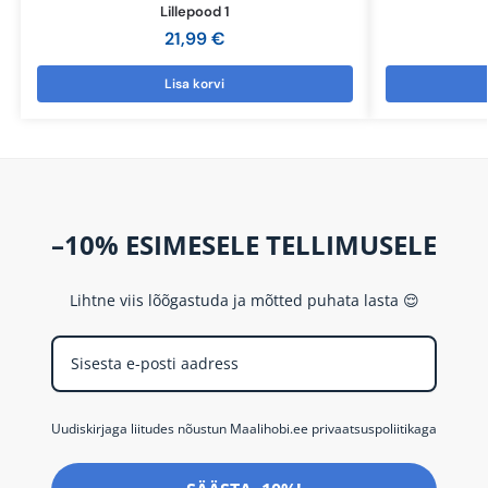
Lillepood 1
21,99
€
Lisa korvi
–10% ESIMESELE TELLIMUSELE
Lihtne viis lõõgastuda ja mõtted puhata lasta 😌
Uudiskirjaga liitudes nõustun Maalihobi.ee privaatsuspoliitikaga