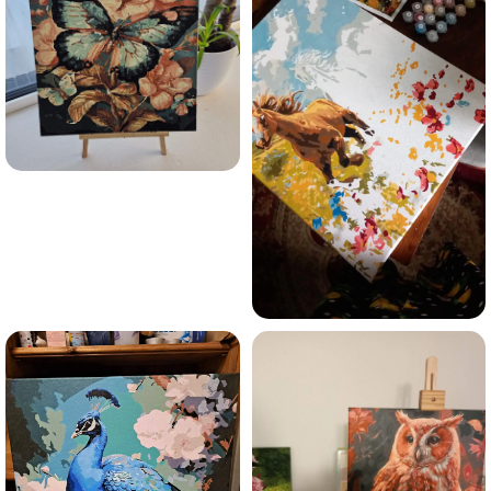
Olen tutvunud Maalihobi.ee privaatsuspoliitikaga ja
nõustun sellega
Maalihobi.ee
Privaatsuspoliitika
TELLI