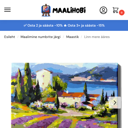
0
✅ Osta 2 ja säästa -10% 🔥 Osta 3+ ja säästa -15%
Esileht
Maalimine numbrite järgi
Maastik
Linn mere ääres
/
/
/