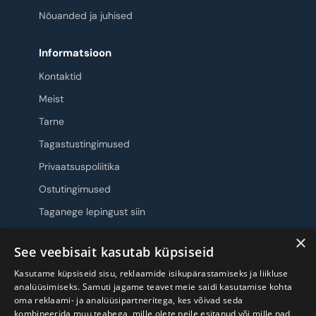
Nõuanded ja juhised
Informatsioon
Kontaktid
Meist
Tarne
Tagastustingimused
Privaatsuspoliitika
Ostutingimused
Taganege lepingust siin
×
Jälgi meid
See veebisait kasutab küpsiseid
Kasutame küpsiseid sisu, reklaamide isikupärastamiseks ja liikluse
analüüsimiseks. Samuti jagame teavet meie saidi kasutamise kohta
oma reklaami- ja analüüsipartneritega, kes võivad seda
kombineerida muu teabega, mille olete neile esitanud või mille nad