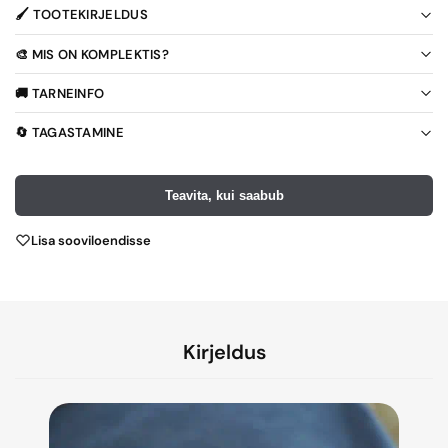
🖌️ TOOTEKIRJELDUS
🎨 MIS ON KOMPLEKTIS?
🚚 TARNEINFO
🔄 TAGASTAMINE
Teavita, kui saabub
Lisa sooviloendisse
Kirjeldus