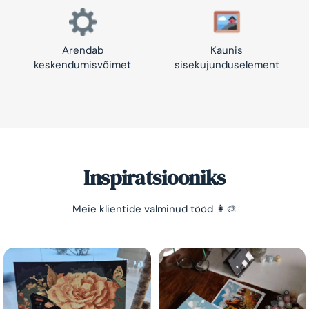
Arendab
Kaunis
keskendumisvõimet
sisekujunduselement
Inspiratsiooniks
Säästa -10%!
Meie klientide valminud tööd 👩‍🎨
Lihtne viis lõõgastuda ja mõtted puhata lasta 😌