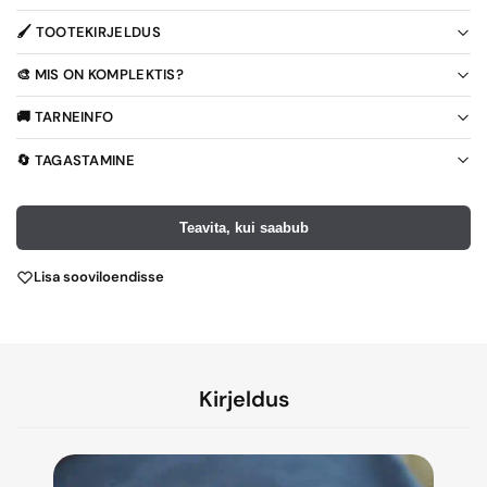
🖌️ TOOTEKIRJELDUS
🎨 MIS ON KOMPLEKTIS?
🚚 TARNEINFO
🔄 TAGASTAMINE
Teavita, kui saabub
Lisa sooviloendisse
Kirjeldus