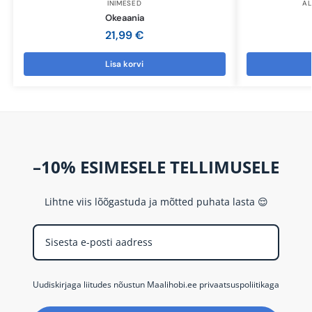
INIMESED
AL
Okeaania
21,99
€
Lisa korvi
–10% ESIMESELE TELLIMUSELE
Lihtne viis lõõgastuda ja mõtted puhata lasta 😌
Uudiskirjaga liitudes nõustun Maalihobi.ee privaatsuspoliitikaga