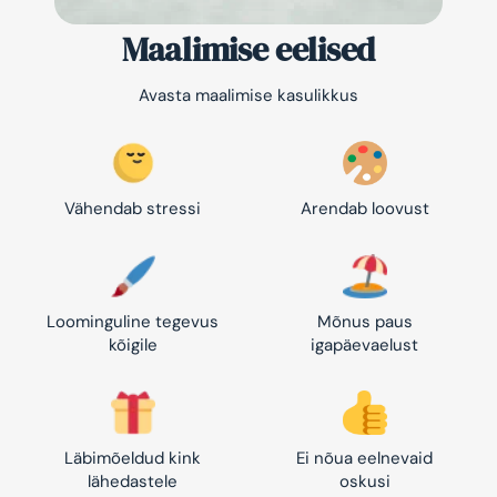
Maalimise eelised
Avasta maalimise kasulikkus
Vähendab stressi
Arendab loovust
Loominguline tegevus
Mõnus paus
kõigile
igapäevaelust
Läbimõeldud kink
Ei nõua eelnevaid
lähedastele
oskusi