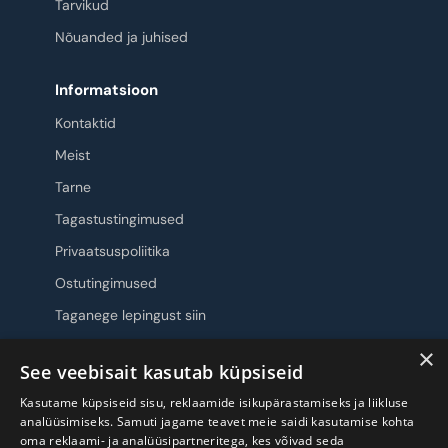
Tarvikud
Nõuanded ja juhised
Informatsioon
Kontaktid
Meist
Tarne
Tagastustingimused
Privaatsuspoliitika
Ostutingimused
Taganege lepingust siin
×
Jälgi meid
See veebisait kasutab küpsiseid
Kasutame küpsiseid sisu, reklaamide isikupärastamiseks ja liikluse
analüüsimiseks. Samuti jagame teavet meie saidi kasutamise kohta
oma reklaami- ja analüüsipartneritega, kes võivad seda