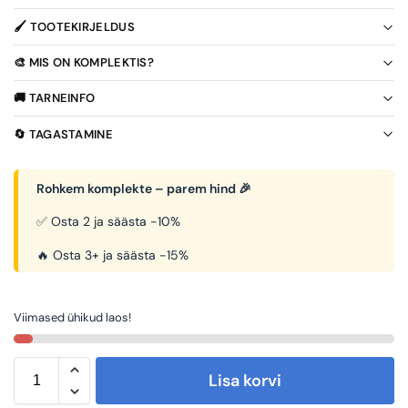
🖌️ TOOTEKIRJELDUS
🎨 MIS ON KOMPLEKTIS?
🚚 TARNEINFO
🔄 TAGASTAMINE
Rohkem komplekte – parem hind 🎉
✅ Osta 2 ja säästa -10%
🔥 Osta 3+ ja säästa -15%
Viimased ühikud laos!
Lisa korvi