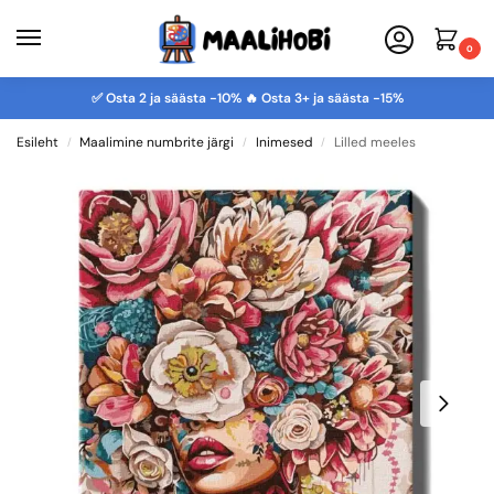
0
✅ Osta 2 ja säästa -10% 🔥 Osta 3+ ja säästa -15%
Esileht
Maalimine numbrite järgi
Inimesed
Lilled meeles
/
/
/