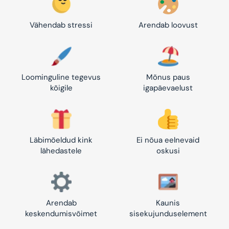
Vähendab stressi
Arendab loovust
Loominguline tegevus
Mõnus paus
kõigile
igapäevaelust
Läbimõeldud kink
Ei nõua eelnevaid
lähedastele
oskusi
Arendab
Kaunis
keskendumisvõimet
sisekujunduselement