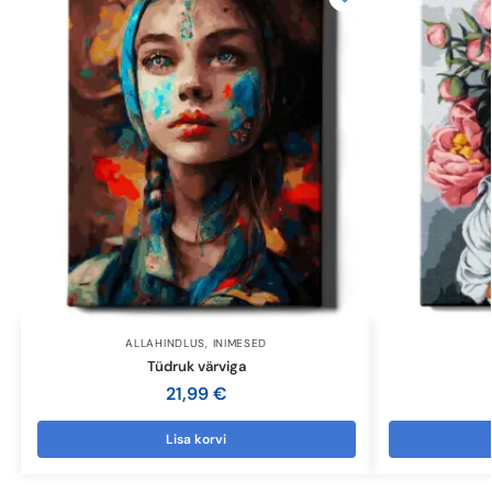
ALLAHINDLUS
,
INIMESED
Tüdruk värviga
21,99
€
Lisa korvi