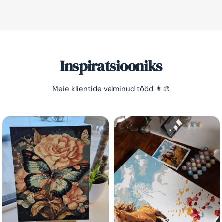
Säästa -10%!
Lihtne viis lõõgastuda ja mõtted puhata lasta 😌
Inspiratsiooniks
Meie klientide valminud tööd 👩‍🎨
Olen tutvunud Maalihobi.ee privaatsuspoliitikaga ja
nõustun sellega
Maalihobi.ee
Privaatsuspoliitika
TELLI