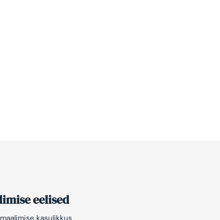
imise eelised
maalimise kasulikkus