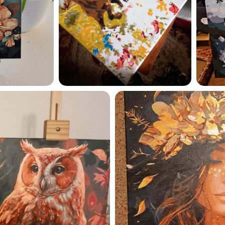
privaatsuspoliitikaga ja nõ
sellega
Maalihobi.ee
Privaatsuspoliitika
TELLI