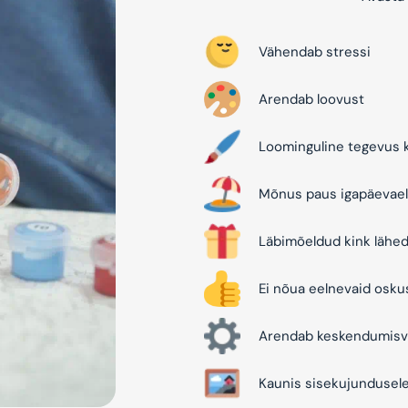
Vähendab stressi
Arendab loovust
Loominguline tegevus k
Mõnus paus igapäevael
Läbimõeldud kink lähed
Ei nõua eelnevaid osku
Arendab keskendumisv
Kaunis sisekujundusel