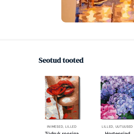
Seotud tooted
INIMESED
,
LILLED
LILLED
,
UUTUUSED
Tüdruk roosiga
Hortensiad