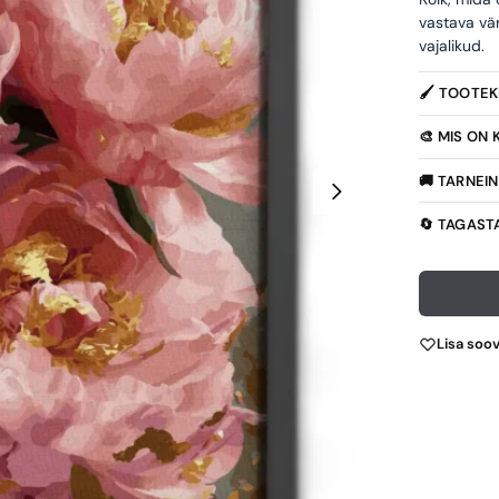
vastava vä
vajalikud.
🖌️ TOOTE
🎨 MIS ON
🚚 TARNEI
🔄 TAGAST
Lisa soo