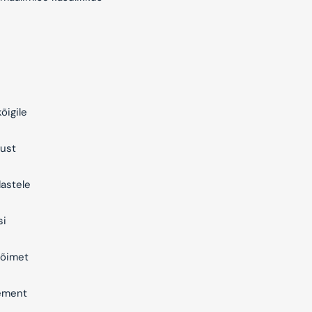
õigile
ust
astele
si
õimet
ement