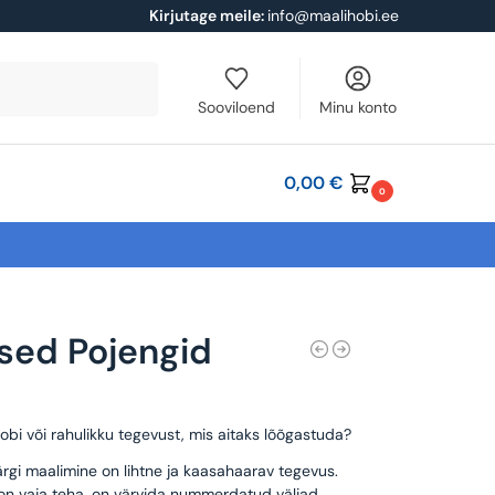
Kirjutage meile:
info@maalihobi.ee
Otsi
Sooviloend
Minu konto
0,00
€
0
sed Pojengid
obi või rahulikku tegevust, mis aitaks lõõgastuda?
rgi maalimine on lihtne ja kaasahaarav tegevus.
 on vaja teha, on värvida nummerdatud väljad