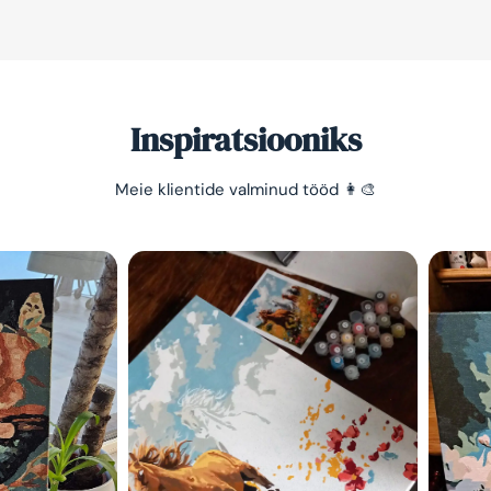
Inspiratsiooniks
Meie klientide valminud tööd 👩‍🎨
Säästa -10%
Lihtne viis lõõgastuda ja
mõtted puhata lasta 😌
Olen tutvunud Maalihobi.e