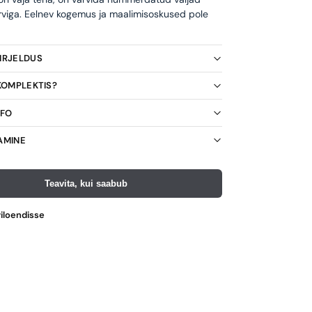
rviga. Eelnev kogemus ja maalimisoskused pole
KIRJELDUS
 KOMPLEKTIS?
NFO
AMINE
Teavita, kui saabub
viloendisse