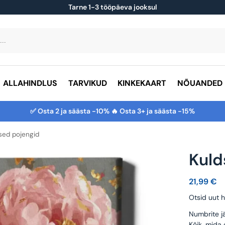
Tarne 1-3 tööpäeva jooksul
ALLAHINDLUS
TARVIKUD
KINKEKAART
NÕUANDED
✅ Osta 2 ja säästa -10% 🔥 Osta 3+ ja säästa -15%
sed pojengid
Kuld
21,99
€
Otsid uut h
Numbrite jä
Kõik, mida