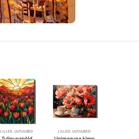
LILLED
,
UUTUUSED
LILLED
,
UUTUUSED
Tulipunapõld
Unimaguna kimp