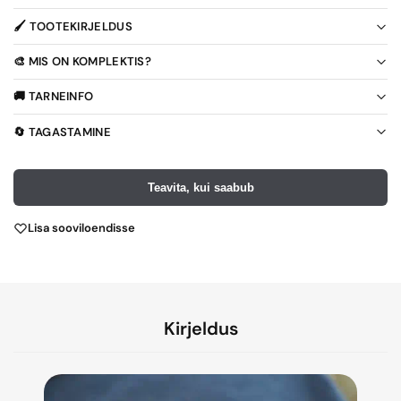
🖌️ TOOTEKIRJELDUS
🎨 MIS ON KOMPLEKTIS?
🚚 TARNEINFO
🔄 TAGASTAMINE
Teavita, kui saabub
Lisa sooviloendisse
Kirjeldus