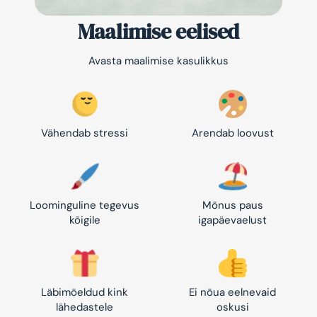
Maalimise eelised
Avasta maalimise kasulikkus
Vähendab stressi
Arendab loovust
Loominguline tegevus
Mõnus paus
kõigile
igapäevaelust
Läbimõeldud kink
Ei nõua eelnevaid
lähedastele
oskusi