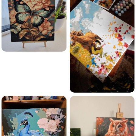
Olen tutvunud Maalihobi.ee privaatsuspoliitikaga ja
nõustun sellega
Maalihobi.ee
Privaatsuspoliitika
TELLI