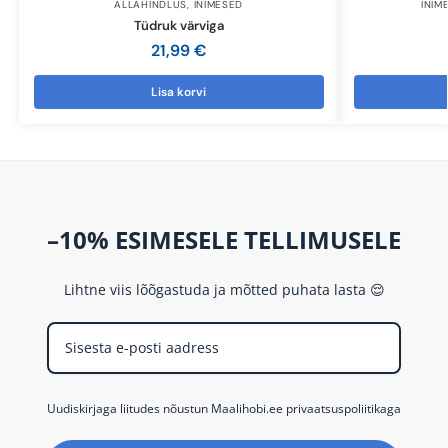
ALLAHINDLUS
,
INIMESED
INIM
Tüdruk värviga
21,99
€
Lisa korvi
–10% ESIMESELE TELLIMUSELE
Lihtne viis lõõgastuda ja mõtted puhata lasta 😌
Uudiskirjaga liitudes nõustun Maalihobi.ee privaatsuspoliitikaga