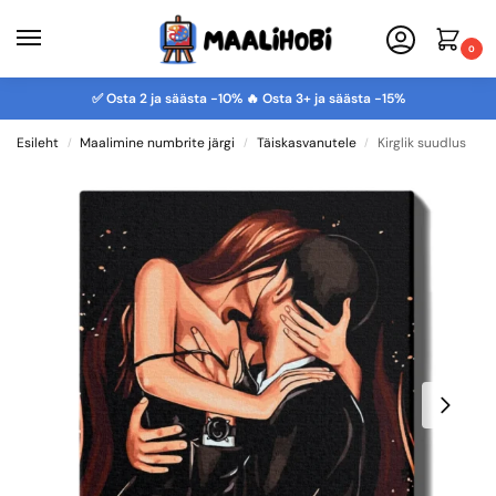
0
✅ Osta 2 ja säästa -10% 🔥 Osta 3+ ja säästa -15%
Esileht
Maalimine numbrite järgi
Täiskasvanutele
Kirglik suudlus
/
/
/