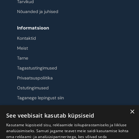
Tarvikud
Nõuanded ja juhised
Informatsioon
Kontaktid
Meist
Tarne
Tagastustingimused
Privaatsuspoliitika
Ostutingimused
Taganege lepingust siin
×
Jälgi meid
See veebisait kasutab küpsiseid
Kasutame küpsiseid sisu, reklaamide isikupärastamiseks ja liikluse
analüüsimiseks. Samuti jagame teavet meie saidi kasutamise kohta
oma reklaami- ja analüüsipartneritega, kes võivad seda