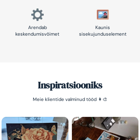
Arendab
Kaunis
keskendumisvõimet
sisekujunduselement
Inspiratsiooniks
Säästa -10%!
Meie klientide valminud tööd 👩‍🎨
Lihtne viis lõõgastuda ja mõtted puhata lasta 😌