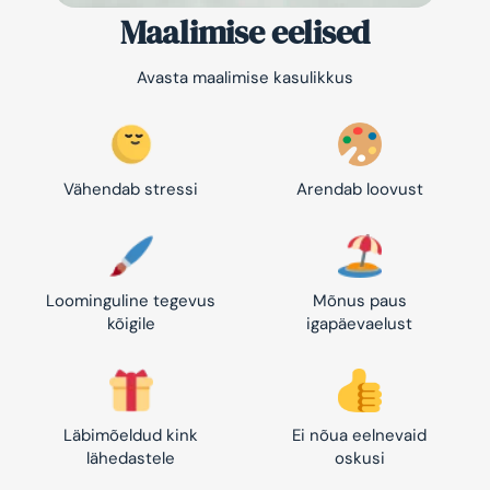
Maalimise eelised
Avasta maalimise kasulikkus
Vähendab stressi
Arendab loovust
Loominguline tegevus
Mõnus paus
kõigile
igapäevaelust
Läbimõeldud kink
Ei nõua eelnevaid
lähedastele
oskusi