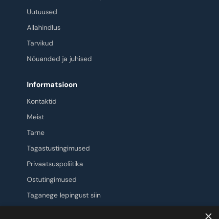
Uutuused
Allahindlus
Tarvikud
Nõuanded ja juhised
Informatsioon
Kontaktid
Meist
Tarne
Tagastustingimused
Privaatsuspoliitika
Ostutingimused
Taganege lepingust siin
×
Jälgi meid