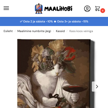
0
✅ Osta 2 ja säästa -10% 🔥 Osta 3+ ja säästa -15%
Esileht
Maalimine numbrite järgi
Kassid
Kass koos veiniga
/
/
/