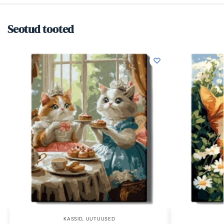
Seotud tooted
KASSID
,
UUTUUSED