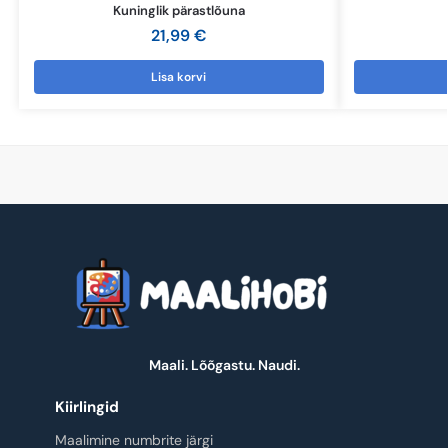
Kuninglik pärastlõuna
21,99
€
Lisa korvi
Maali. Lõõgastu. Naudi.
Kiirlingid
Maalimine numbrite järgi