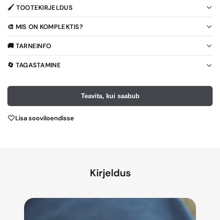
🖌️ TOOTEKIRJELDUS
🎨 MIS ON KOMPLEKTIS?
🚚 TARNEINFO
🔄 TAGASTAMINE
Teavita, kui saabub
Lisa sooviloendisse
Kirjeldus