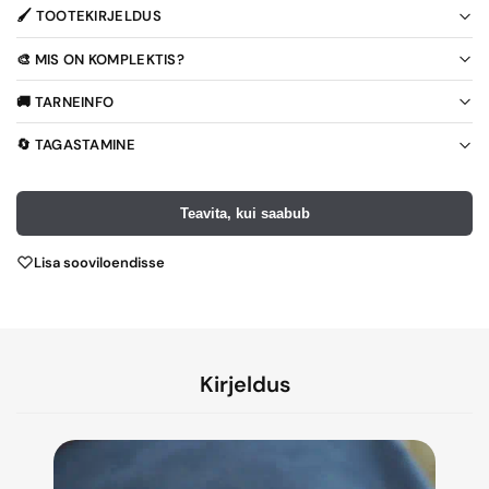
🖌️ TOOTEKIRJELDUS
🎨 MIS ON KOMPLEKTIS?
🚚 TARNEINFO
🔄 TAGASTAMINE
Teavita, kui saabub
Lisa sooviloendisse
Kirjeldus