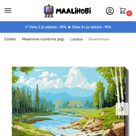
0
✅ Osta 2 ja säästa -10% 🔥 Osta 3+ ja säästa -15%
Esileht
Maalimine numbrite järgi
Loodus
Kasemetsas
/
/
/