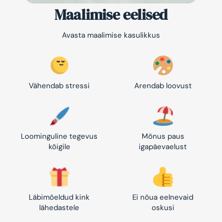
Maalimise eelised
Avasta maalimise kasulikkus
Vähendab stressi
Arendab loovust
Loominguline tegevus
Mõnus paus
kõigile
igapäevaelust
Läbimõeldud kink
Ei nõua eelnevaid
lähedastele
oskusi