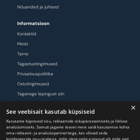
Nõuanded ja juhised
Informatsioon
Kontaktid
Meist
Tarne
Tagastustingimused
Privaatsuspoliitika
Ostutingimused
Taganege lepingust siin
×
Jälgi meid
See veebisait kasutab küpsiseid
Kasutame küpsiseid sisu, reklaamide isikupärastamiseks ja liikluse
analüüsimiseks. Samuti jagame teavet meie saidi kasutamise kohta
oma reklaami- ja analüüsipartneritega, kes võivad seda
kombineerida muu teabega, mille olete neile esitanud või mille nad