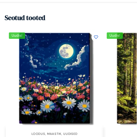
Seotud tooted
Uudis!
Uudis!
LOODUS
,
MAASTIK
,
UUDISED