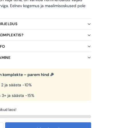
rviga. Eelnev kogemus ja maalimisoskused pole
KIRJELDUS
 KOMPLEKTIS?
NFO
AMINE
 komplekte – parem hind 🎉
 2 ja säästa -10%
 3+ ja säästa -15%
ikud laos!