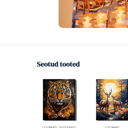
Seotud tooted
LOOMAD
,
UUTUUSED
LOOMAD