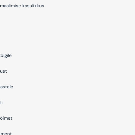
maalimise kasulikkus
õigile
ust
astele
si
õimet
ement