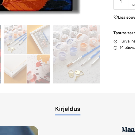
Lisa soo
Tasuta tar
Turvali
14 päev
Kirjeldus
Maal