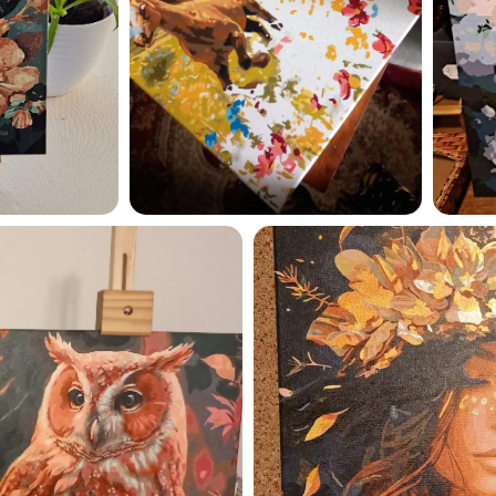
privaatsuspoliitikaga ja nõ
sellega
Maalihobi.ee
Privaatsuspoliitika
TELLI