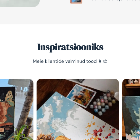
Inspiratsiooniks
Meie klientide valminud tööd 👩‍🎨
Säästa -10%
Lihtne viis lõõgastuda ja
mõtted puhata lasta 😌
Olen tutvunud Maalihobi.e