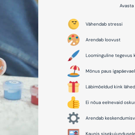
Avasta 
Vähendab stressi
Arendab loovust
Loominguline tegevus k
Mõnus paus igapäevael
Läbimõeldud kink lähed
Ei nõua eelnevaid osku
Arendab keskendumisv
Kaunis sisekujundusel