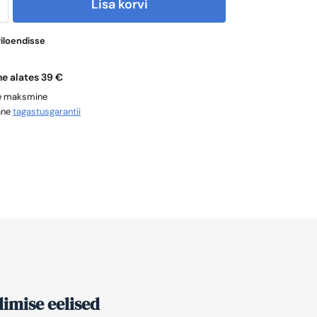
Lisa korvi
viloendisse
ne alates 39 €
ne maksmine
ane
tagastusgarantii
imise eelised