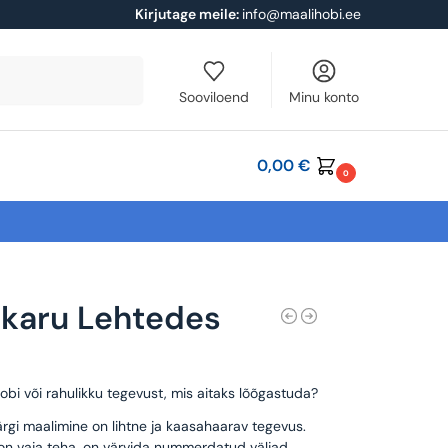
Kirjutage meile:
info@maalihobi.ee
Otsi
Sooviloend
Minu konto
0,00
€
0
karu Lehtedes
obi või rahulikku tegevust, mis aitaks lõõgastuda?
rgi maalimine on lihtne ja kaasahaarav tegevus.
 on vaja teha, on värvida nummerdatud väljad