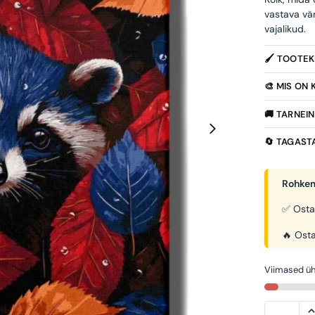
vastava vä
vajalikud.
🖌️ TOOTE
🎨 MIS ON
🚚 TARNEI
🔄 TAGAST
Rohkem
✅ Osta
🔥 Osta
Viimased üh