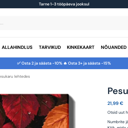
Tarne 1-3 tööpäeva jooksul
ALLAHINDLUS
TARVIKUD
KINKEKAART
NÕUANDED
✅ Osta 2 ja säästa -10% 🔥 Osta 3+ ja säästa -15%
esukaru lehtedes
Pesu
21,99
€
Otsid uut h
Numbrite jä
Kõik, mida