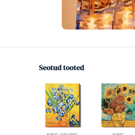
Seotud tooted
KUNST
,
UUTUUSED
KUNST