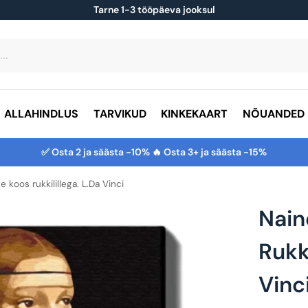
Tarne 1-3 tööpäeva jooksul
ALLAHINDLUS
TARVIKUD
KINKEKAART
NÕUANDED
✅ Osta 2 ja säästa -10% 🔥 Osta 3+ ja säästa -15%
e koos rukkilillega. L.Da Vinci
Nain
Rukki
Vinc