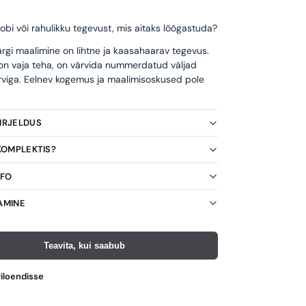
obi või rahulikku tegevust, mis aitaks lõõgastuda?
rgi maalimine on lihtne ja kaasahaarav tegevus.
 on vaja teha, on värvida nummerdatud väljad
rviga. Eelnev kogemus ja maalimisoskused pole
KIRJELDUS
 KOMPLEKTIS?
NFO
AMINE
Teavita, kui saabub
viloendisse