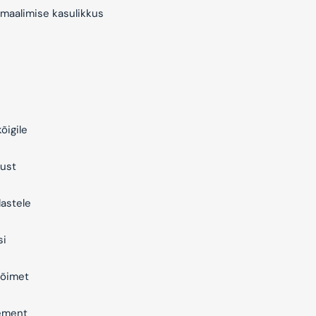
maalimise kasulikkus
õigile
ust
astele
si
õimet
ement