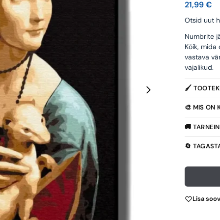
21,99
€
Otsid uut h
Numbrite jä
Kõik, mida
vastava vä
vajalikud.
🖌️ TOOTE
🎨 MIS ON
🚚 TARNEI
🔄 TAGAST
Lisa soo