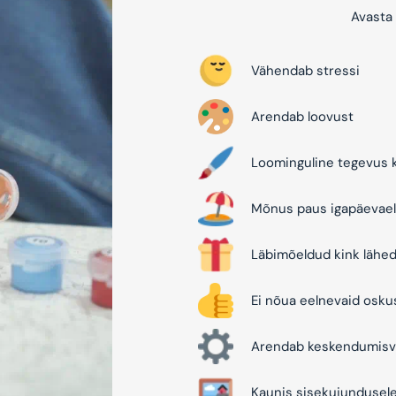
Avasta 
Vähendab stressi
Arendab loovust
Loominguline tegevus k
Mõnus paus igapäevael
Läbimõeldud kink lähed
Ei nõua eelnevaid osku
Arendab keskendumisv
Kaunis sisekujundusel