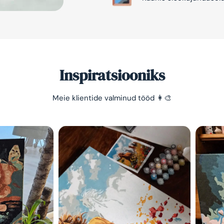
Inspiratsiooniks
Meie klientide valminud tööd 👩‍🎨
Säästa -10%
Lihtne viis lõõgastuda ja
mõtted puhata lasta 😌
Olen tutvunud Maalihobi.e