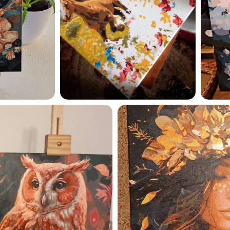
privaatsuspoliitikaga ja nõ
sellega
Maalihobi.ee
Privaatsuspoliitika
TELLI