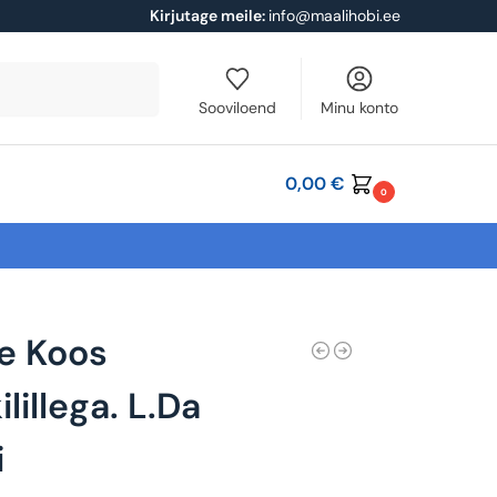
Kirjutage meile:
info@maalihobi.ee
Otsi
Sooviloend
Minu konto
0,00
€
0
e Koos
lillega. L.Da
i