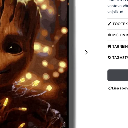
vastava vä
vajalikud.
🖌️ TOOTE
🎨 MIS ON
🚚 TARNEI
🔄 TAGAST
Lisa soo