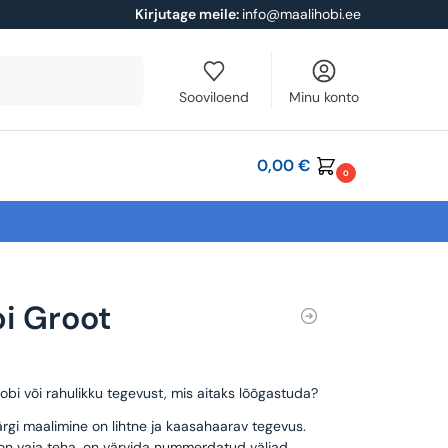
Kirjutage meile:
info@maalihobi.ee
Otsi
Sooviloend
Minu konto
0,00
€
0
i Groot
obi või rahulikku tegevust, mis aitaks lõõgastuda?
rgi maalimine on lihtne ja kaasahaarav tegevus.
 on vaja teha, on värvida nummerdatud väljad