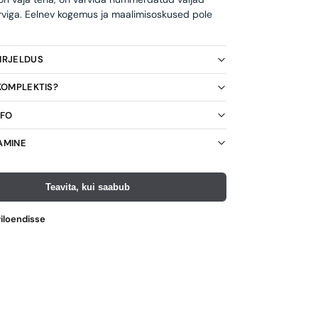
rviga. Eelnev kogemus ja maalimisoskused pole
KIRJELDUS
 KOMPLEKTIS?
NFO
AMINE
Teavita, kui saabub
viloendisse