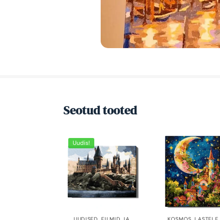
Seotud tooted
Uudis!
UUDISED
,
FILMID JA
KOSMOS
,
LASTELE