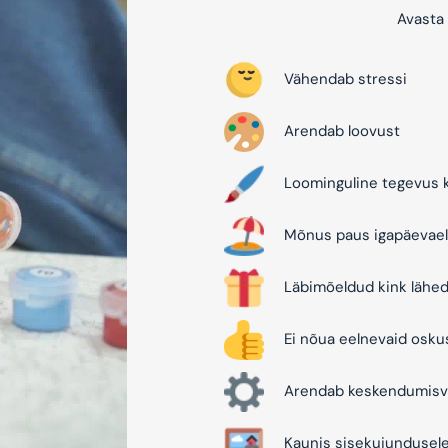
Avasta 
Vähendab stressi
Arendab loovust
Loominguline tegevus k
Mõnus paus igapäevael
Läbimõeldud kink lähed
Ei nõua eelnevaid osku
Arendab keskendumisv
Kaunis sisekujundusel