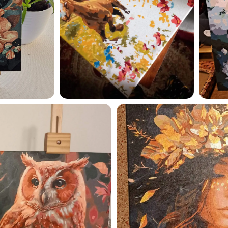
privaatsuspoliitikaga ja nõ
sellega
Maalihobi.ee
Privaatsuspoliitika
TELLI