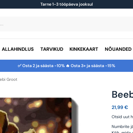
Tarne 1-3 tööpäeva jooksul
ALLAHINDLUS
TARVIKUD
KINKEKAART
NÕUANDED
✅ Osta 2 ja säästa -10% 🔥 Osta 3+ ja säästa -15%
ebi Groot
Beeb
21,99
€
Otsid uut h
Numbrite jä
Kõik, mida