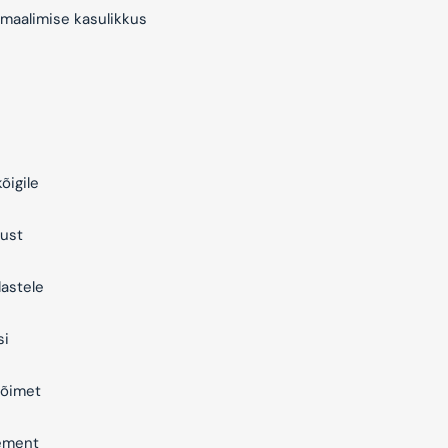
maalimise kasulikkus
õigile
ust
astele
si
õimet
ement