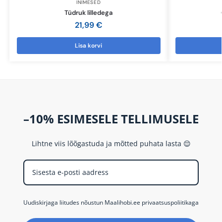
INIMESED
Tüdruk lilledega
21,99
€
Lisa korvi
–10% ESIMESELE TELLIMUSELE
Lihtne viis lõõgastuda ja mõtted puhata lasta 😌
Uudiskirjaga liitudes nõustun Maalihobi.ee privaatsuspoliitikaga