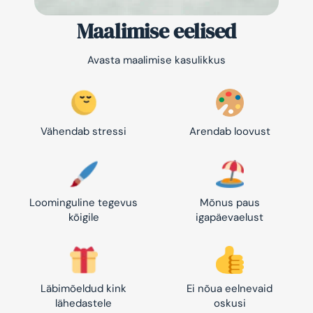
Maalimise eelised
Avasta maalimise kasulikkus
Vähendab stressi
Arendab loovust
Loominguline tegevus
Mõnus paus
kõigile
igapäevaelust
Läbimõeldud kink
Ei nõua eelnevaid
lähedastele
oskusi