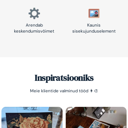
Arendab
Kaunis
keskendumisvõimet
sisekujunduselement
Inspiratsiooniks
Säästa -10%!
Meie klientide valminud tööd 👩‍🎨
Lihtne viis lõõgastuda ja mõtted puhata lasta 😌