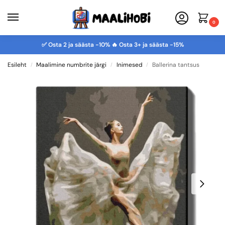
0
✅ Osta 2 ja säästa -10% 🔥 Osta 3+ ja säästa -15%
Esileht
Maalimine numbrite järgi
Inimesed
Ballerina tantsus
/
/
/