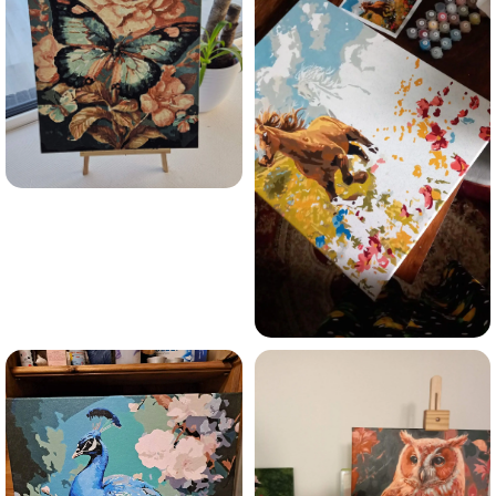
Olen tutvunud Maalihobi.ee privaatsuspoliitikaga ja
nõustun sellega
Maalihobi.ee
Privaatsuspoliitika
TELLI