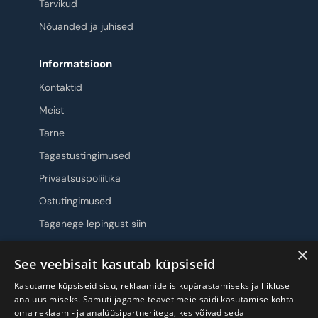
Tarvikud
Nõuanded ja juhised
Informatsioon
Kontaktid
Meist
Tarne
Tagastustingimused
Privaatsuspoliitika
Ostutingimused
Taganege lepingust siin
×
Jälgi meid
See veebisait kasutab küpsiseid
Kasutame küpsiseid sisu, reklaamide isikupärastamiseks ja liikluse
analüüsimiseks. Samuti jagame teavet meie saidi kasutamise kohta
oma reklaami- ja analüüsipartneritega, kes võivad seda