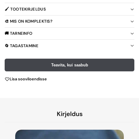
🖌️ TOOTEKIRJELDUS
🎨 MIS ON KOMPLEKTIS?
🚚 TARNEINFO
🔄 TAGASTAMINE
Teavita, kui saabub
Lisa sooviloendisse
Kirjeldus