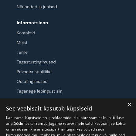
Nõuanded ja juhised
Informatsioon
Kontaktid
Meist
Tarne
Tagastustingimused
Privaatsuspoliitika
Ostutingimused
Taganege lepingust siin
×
Jälgi meid
See veebisait kasutab küpsiseid
Kasutame küpsiseid sisu, reklaamide isikupärastamiseks ja liikluse
analüüsimiseks. Samuti jagame teavet meie saidi kasutamise kohta
oma reklaami- ja analüüsipartneritega, kes võivad seda
kombineerida muu teabega, mille olete neile esitanud või mille nad