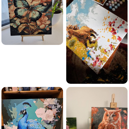
Olen tutvunud Maalihobi.ee privaatsuspoliitikaga ja
nõustun sellega
Maalihobi.ee
Privaatsuspoliitika
TELLI