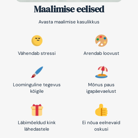
Maalimise eelised
Avasta maalimise kasulikkus
Vähendab stressi
Arendab loovust
Loominguline tegevus
Mõnus paus
kõigile
igapäevaelust
Läbimõeldud kink
Ei nõua eelnevaid
lähedastele
oskusi