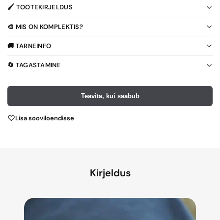
🖌️ TOOTEKIRJELDUS
🎨 MIS ON KOMPLEKTIS?
🚚 TARNEINFO
🔄 TAGASTAMINE
Teavita, kui saabub
Lisa sooviloendisse
Kirjeldus