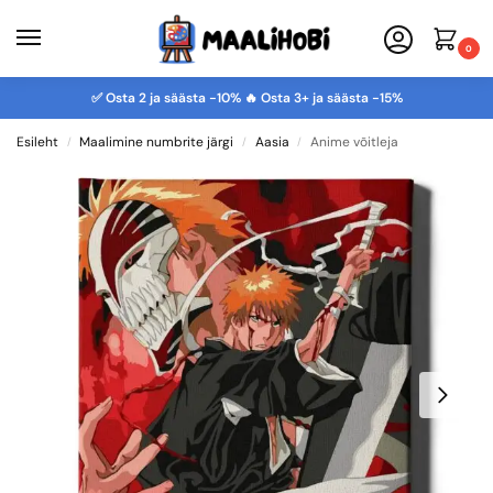
0
✅ Osta 2 ja säästa -10% 🔥 Osta 3+ ja säästa -15%
Esileht
Maalimine numbrite järgi
Aasia
Anime võitleja
/
/
/