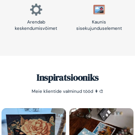
Arendab
Kaunis
keskendumisvõimet
sisekujunduselement
Inspiratsiooniks
Säästa -10%!
Meie klientide valminud tööd 👩‍🎨
Lihtne viis lõõgastuda ja mõtted puhata lasta 😌