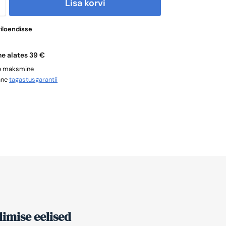
Lisa korvi
viloendisse
ne alates 39 €
ne maksmine
ane
tagastusgarantii
imise eelised