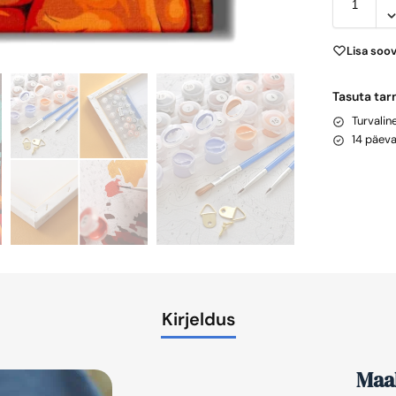
Lisa soo
Tasuta tar
Turvali
14 päev
Kirjeldus
Maal