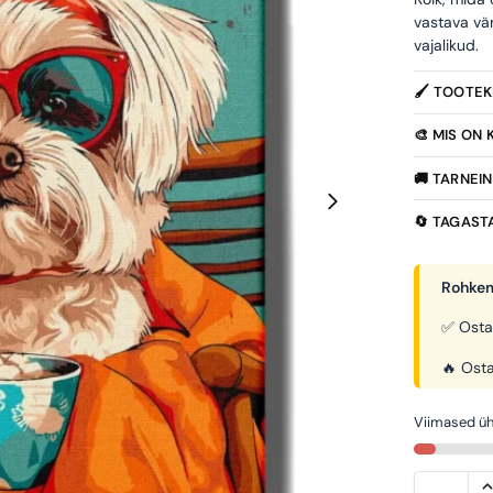
vastava vä
vajalikud.
🖌️ TOOTE
🎨 MIS ON
🚚 TARNEI
🔄 TAGAST
Rohkem
✅ Osta
🔥 Osta
Viimased üh