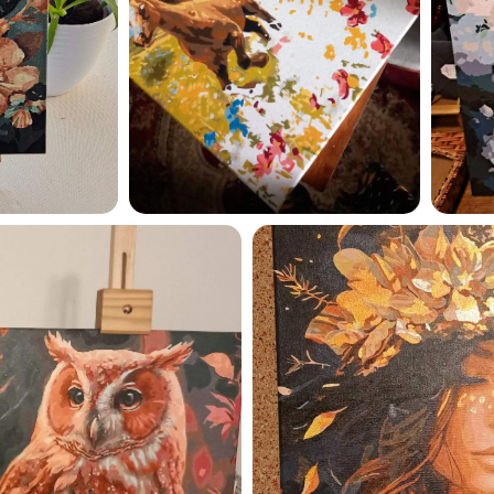
privaatsuspoliitikaga ja nõ
sellega
Maalihobi.ee
Privaatsuspoliitika
TELLI