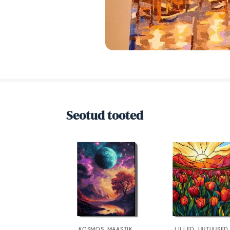
Seotud tooted
KOSMOS
,
MAASTIK
,
LILLED
,
UUTUUSED