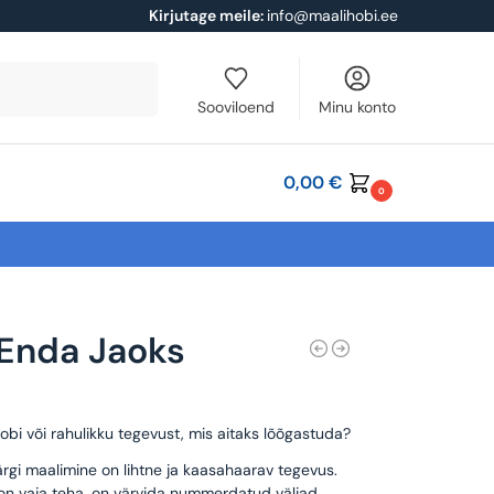
Kirjutage meile:
info@maalihobi.ee
Otsi
Sooviloend
Minu konto
0,00
€
0
Enda Jaoks
obi või rahulikku tegevust, mis aitaks lõõgastuda?
rgi maalimine on lihtne ja kaasahaarav tegevus.
 on vaja teha, on värvida nummerdatud väljad