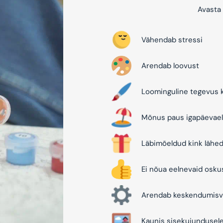
Avasta 
Vähendab stressi
Arendab loovust
Loominguline tegevus k
Mõnus paus igapäevael
Läbimõeldud kink lähed
Ei nõua eelnevaid osku
Arendab keskendumisv
Kaunis sisekujundusel