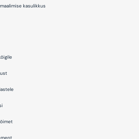
maalimise kasulikkus
õigile
ust
astele
si
õimet
ement