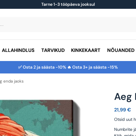
Tarne 1-3 tööpäeva jooksul
ALLAHINDLUS
TARVIKUD
KINKEKAART
NÕUANDED
✅ Osta 2 ja säästa -10% 🔥 Osta 3+ ja säästa -15%
g enda jaoks
Aeg 
21,99
€
Otsid uut h
Numbrite jä
Kõik, mida