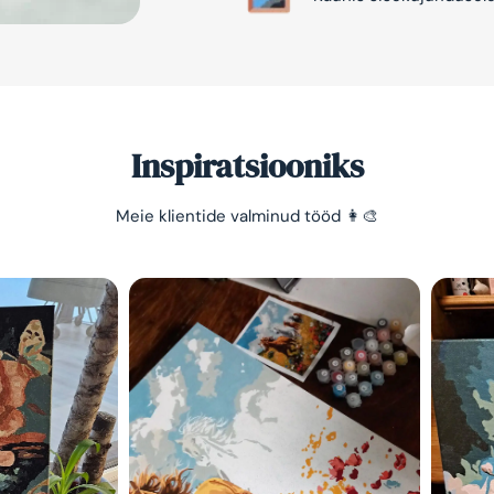
Inspiratsiooniks
Meie klientide valminud tööd 👩‍🎨
Säästa -10%
Lihtne viis lõõgastuda ja
mõtted puhata lasta 😌
Olen tutvunud Maalihobi.e