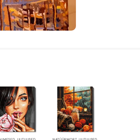
INIMESED
,
UUTUUSED
NATÜÜRMORT
,
UUTUUSED