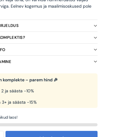
rviga. Eelnev kogemus ja maalimisoskused pole
KIRJELDUS
 KOMPLEKTIS?
NFO
AMINE
 komplekte – parem hind 🎉
 2 ja säästa -10%
 3+ ja säästa -15%
ikud laos!